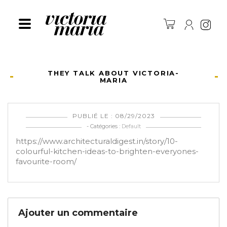
Ins
THEY TALK ABOUT VICTORIA-
MARIA
PUBLIÉ LE : 08/29/2023
- Catégories :
Default
https://www.architecturaldigest.in/story/10-
colourful-kitchen-ideas-to-brighten-everyones-
favourite-room/
Ajouter un commentaire