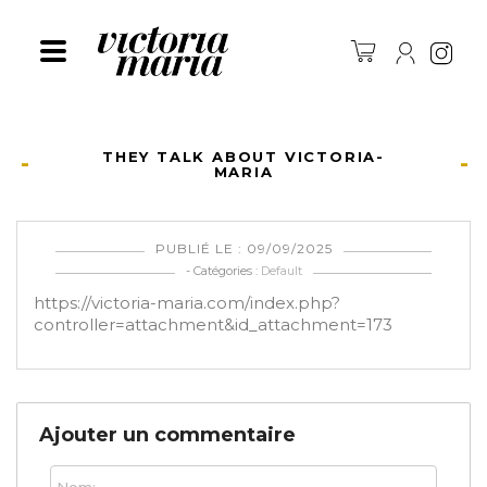
Ins
THEY TALK ABOUT VICTORIA-
MARIA
PUBLIÉ LE : 09/09/2025
- Catégories :
Default
https://victoria-maria.com/index.php?
controller=attachment&id_attachment=173
Ajouter un commentaire