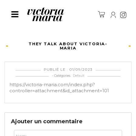
Ins
THEY TALK ABOUT VICTORIA-
MARIA
PUBLIÉ LE : 01/09/2023
- Catégories :
Default
https://victoria-maria.com/index.php?
controller=attachment&id_attachment=101
Ajouter un commentaire