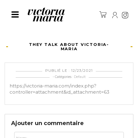
Ins
THEY TALK ABOUT VICTORIA-
MARIA
PUBLIÉ LE : 12/23/2021
- Catégories :
Default
https://victoria-maria.com/index.php?
controller=attachment&id_attachment=63
Ajouter un commentaire