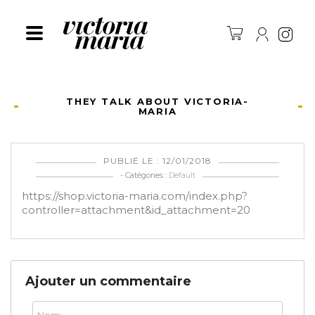
Ins
THEY TALK ABOUT VICTORIA-
MARIA
PUBLIÉ LE : 12/01/2018
- Catégories :
Default
https://shop.victoria-maria.com/index.php?
controller=attachment&id_attachment=20
Ajouter un commentaire