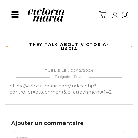
Ins
THEY TALK ABOUT VICTORIA-
MARIA
PUBLIÉ LE : 07/12/2024
- Catégories :
Default
https://victoria-maria.com/index.php?
controller=attachment&id_attachment=142
Ajouter un commentaire