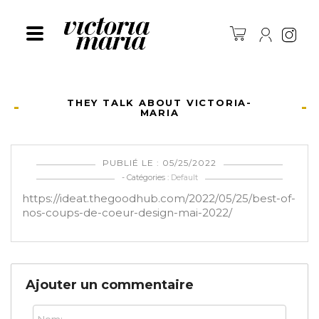
Ins
THEY TALK ABOUT VICTORIA-
MARIA
PUBLIÉ LE : 05/25/2022
- Catégories :
Default
https://ideat.thegoodhub.com/2022/05/25/best-of-
nos-coups-de-coeur-design-mai-2022/
Ajouter un commentaire