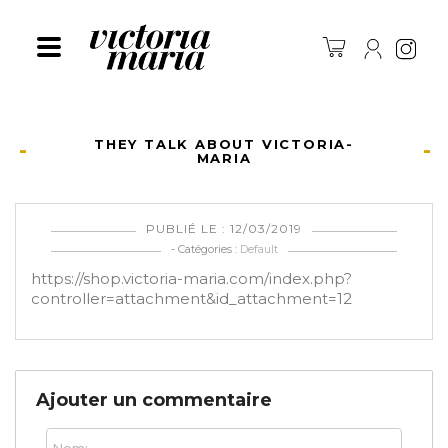
Ins
THEY TALK ABOUT VICTORIA-
MARIA
PUBLIÉ LE : 12/03/2019
- Catégories :
Default
https://shop.victoria-maria.com/index.php?
controller=attachment&id_attachment=12
Ajouter un commentaire