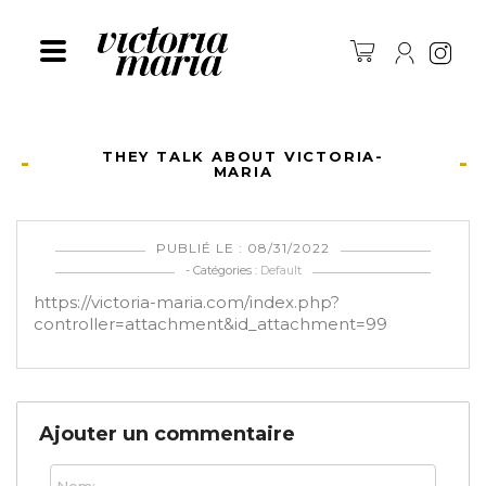
Ins
THEY TALK ABOUT VICTORIA-
MARIA
PUBLIÉ LE : 08/31/2022
- Catégories :
Default
https://victoria-maria.com/index.php?
controller=attachment&id_attachment=99
Ajouter un commentaire