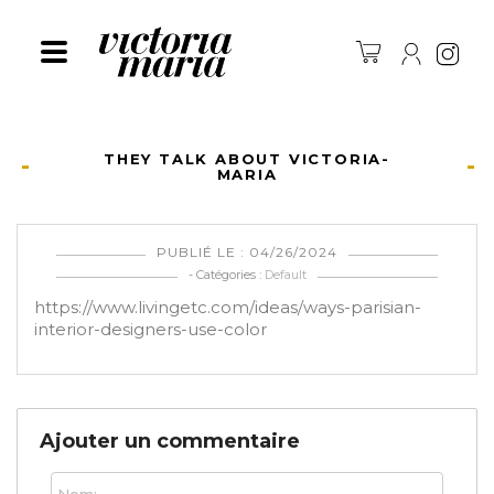
Ins
THEY TALK ABOUT VICTORIA-
MARIA
PUBLIÉ LE : 04/26/2024
- Catégories :
Default
https://www.livingetc.com/ideas/ways-parisian-
interior-designers-use-color
Ajouter un commentaire