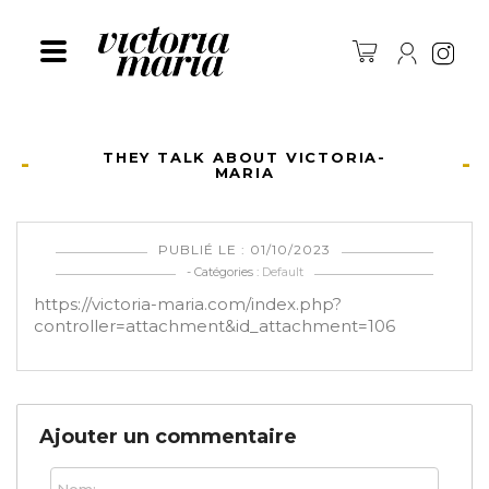
Ins
THEY TALK ABOUT VICTORIA-
MARIA
PUBLIÉ LE : 01/10/2023
- Catégories :
Default
https://victoria-maria.com/index.php?
controller=attachment&id_attachment=106
Ajouter un commentaire