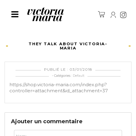
Ins
THEY TALK ABOUT VICTORIA-
MARIA
PUBLIÉ LE : 03/01/2018
- Catégories :
Default
https://shop.victoria-maria.com/index.php?
controller=attachment&id_attachment=37
Ajouter un commentaire